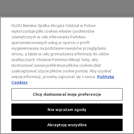
ISUZU Benelux Spółka Akcyjna Oddział w Polsce
wykorzystuje pliki cookies własne i podmiotów
zewnętrznych w celu oferowania Państwu
spersonalizowanych usług w oparciu o profil
wygenerowany na podstawie nawyków przeglądania
strony, a także w celu gromadzenia informacji do celów
analitycznych. Możecie Państwo kliknąć tutaj, aby
dostosować swoje preferencje plików cookies i/lub
zaakceptować użycie plików cookie poniżej. Aby uzyskać
więcej informacji, prosimy zapoznać się z naszą
Polityką
Cookies
.
Chcę dostosować moje preferencje
Nie wyrażam zgody
KONTAKT
DANE FIRMY
POLITYKA PRYWATNOŚCI
NOTA PRAWNA
ZALOGUJ SIĘ
Akceptuję wszystkie
POWERED BY: CLOUDSOFTHOUSE.COM